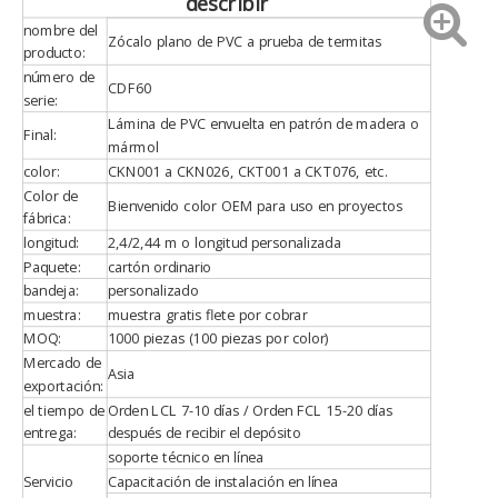
describir
nombre del
Zócalo plano de PVC a prueba de termitas
producto:
número de
CDF60
serie:
Lámina de PVC envuelta en patrón de madera o
Final:
mármol
color:
CKN001 a CKN026, CKT001 a CKT076, etc.
Color de
Bienvenido color OEM para uso en proyectos
fábrica:
longitud:
2,4/2,44 m o longitud personalizada
Paquete:
cartón ordinario
bandeja:
personalizado
muestra:
muestra gratis flete por cobrar
MOQ:
1000 piezas (100 piezas por color)
Mercado de
Asia
exportación:
el tiempo de
Orden LCL 7-10 días / Orden FCL 15-20 días
entrega:
después de recibir el depósito
soporte técnico en línea
Servicio
Capacitación de instalación en línea