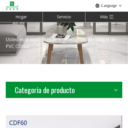
Language
Hogar
Servicio
Más
Usted está aquí:
Hogar
»
Productos
»
rodapié de
PVC CDF60
Categoria de producto