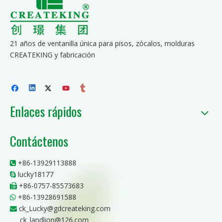
21 años de ventanilla única para pisos, zócalos, molduras
CREATEKING y fabricación
Enlaces rápidos
Contáctenos
+86-13929113888

lucky18177

+86-0757-85573683

+86-13928691588

ck_Lucky@gdcreateking.com

ck_landlion@126.com