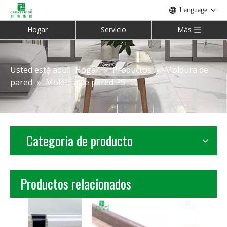
Language
Hogar
Servicio
Más
Usted está aquí:
Hogar
»
Productos
»
Moldura de
pared
»
Moldura de pared PS
Categoria de producto
Productos relacionados