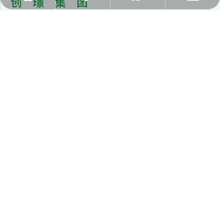
21 años de ventanilla única para pisos, zócalos, molduras
ck_aileen@gdcreateking.com
CREATEKING y fabricación
Enlaces rápidos
Contáctenos
+86-13929113888

lucky18177

+86-0757-85573683

+86-13928691588

ck_Lucky@gdcreateking.com

ck_landlion@126.com
ck_aileen@gdcreateking.com
MingSha South Road No.3, industria de Jinsha XinAn, ciudad
