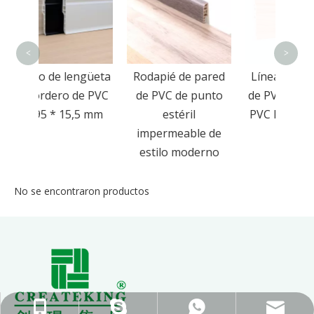
<
>
o de lengüeta
Rodapié de pared
Líneas de rodapié
rdero de PVC
de PVC de punto
de PVC Moldura de
5 * 15,5 mm
estéril
PVC Moldura para
impermeable de
piso
estilo moderno
No se encontraron productos
ck_Lucky@gdcreateking.com
+86-13929113888
+86-13928691588
lucky18177