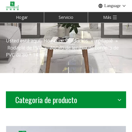
Language
Hogar
Servicio
Más
Usted está aquí:
Hogar
»
Productos
»
rodapié
»
Rodapié de PVC
»
Zócalo de lengua de cordero de
PVC de 80 * 14 mm
Categoria de producto