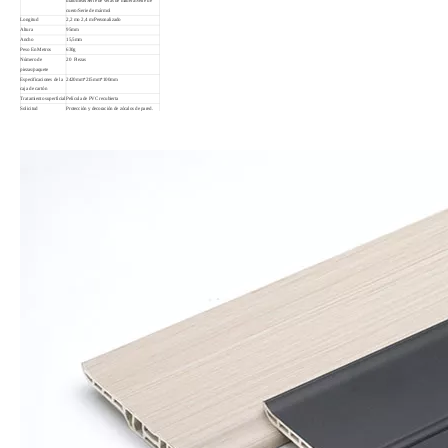
diatomeas/Serie de vetas de madera/Serie de
cuero/Serie de mármol
Longitud
2,2 mo 2,4 m/Personalizado
Altura
95mm
Ancho
15,5mm
Peso En Metros
630g
Número de
20 Piezas
piezas/paquete
Especificaciones de la
2420mm*215mm*100mm
caja de cartón
Tratamiento superficial
Película de PVC recubierta
Solicitud
Protección y decoración de zócalos de pared.