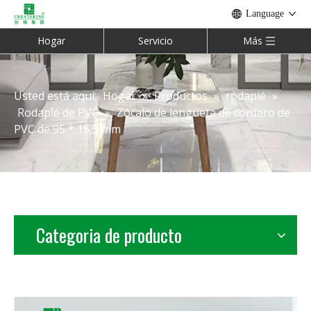
Language
Hogar
Servicio
Más
Usted está aquí:
Hogar
»
Productos
»
rodapié
»
Rodapié de PVC
»
Zócalo de lengüeta de cordero de
PVC de 95 * 15,5 mm
Categoria de producto