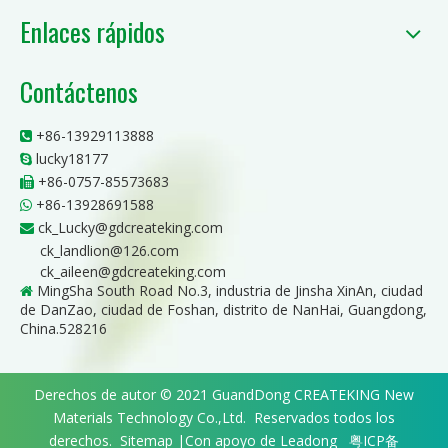
Enlaces rápidos
Contáctenos
+86-13929113888

lucky18177

+86-0757-85573683

+86-13928691588

ck_Lucky@gdcreateking.com

ck_landlion@126.com
ck_aileen@gdcreateking.com
MingSha South Road No.3, industria de Jinsha XinAn, ciudad

de DanZao, ciudad de Foshan, distrito de NanHai, Guangdong,
China.528216
Derechos de autor © 2021 GuandDong CREATEKING New
Materials Technology Co.,Ltd. Reservados todos los
derechos.
Sitemap
|Con apoyo de
Leadong
粤ICP备