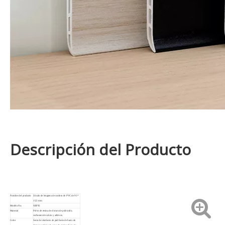
Descripción del Producto
Nombre del producto
Zócalo de lengüeta de cordero de PVC de 95 *
15,5 mm
Modelo No.
SBF95
Material
Polvo de resina de cloruro de polivinilo,
carbonato de calcio y aditivos.
Color
Serie de tela/Serie de piel/Serie de barro de