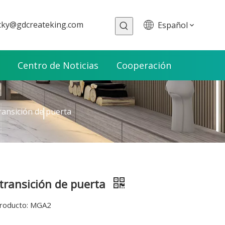
cky@gdcreateking.com
Español
Centro de Noticias
Cooperación
ransición de puerta
 transición de puerta
roducto: MGA2