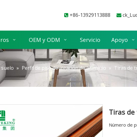
+86-13929113888
ck_Lu


tros
OEM y ODM
Servicio
Apoyo
e suelo
»
Perfil de piso de aleación de aluminio
»
Tiras de t
Tiras de
Número de p