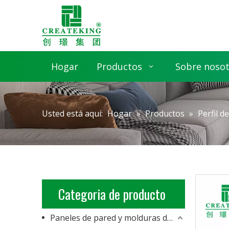
Hogar
Productos
Sobre noso
Usted está aquí:
Hogar
»
Productos
»
Perfil d
Categoria de producto
Paneles de pared y molduras de PVC