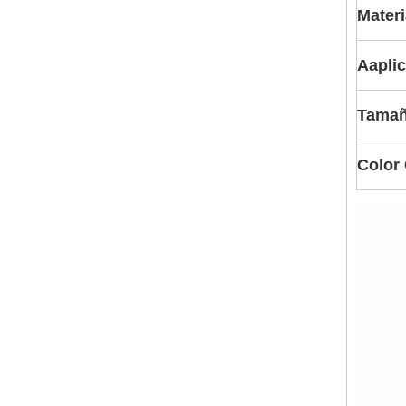
Materi
A
apli
Tamañ
Color