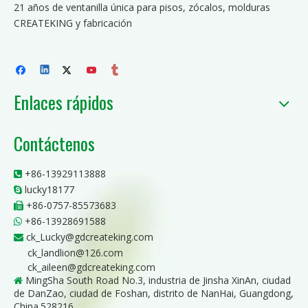
21 años de ventanilla única para pisos, zócalos, molduras
CREATEKING y fabricación
Enlaces rápidos
Contáctenos
+86-13929113888

lucky18177

+86-0757-85573683

+86-13928691588

ck_Lucky@gdcreateking.com

ck_landlion@126.com
ck_aileen@gdcreateking.com
MingSha South Road No.3, industria de Jinsha XinAn, ciudad

de DanZao, ciudad de Foshan, distrito de NanHai, Guangdong,
China.528216