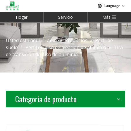
Language
Hogar
Servicio
Más
Usted está aquí:
Hogar
»
Productos
»
Perfil de
suelo
»
Perfil de piso de aleación de aluminio
»
Tira
de transición de piso de aluminio
Categoria de producto