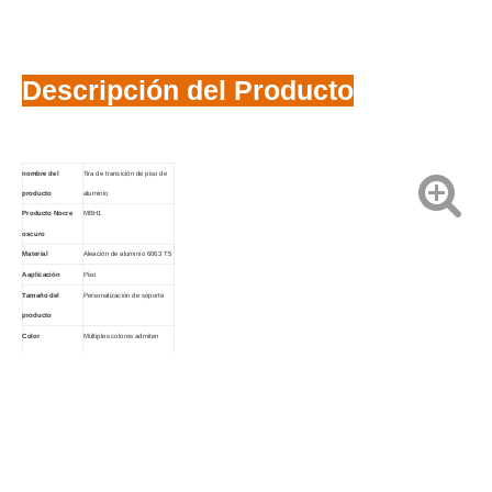
Descripción del Producto
nombre del
Tira de transición de piso de
producto
aluminio
Producto
N
ocre
MBH1
oscuro
Material
Aleación de aluminio 6063 T5
A
aplicación
Piso
Tamaño del
Personalización de soporte
producto
Color
Múltiples colores admiten
C
personalización
personalización.