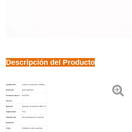
Descripción del Producto
nombre del
Listón de transición metálico
producto
para baldosas.
Producto
N
ocre
MGT202
oscuro
Material
Aleación de aluminio 6063 T5
A
aplicación
Piso
Tamaño del
Personalización de soporte
producto
Color
Múltiples colores admiten