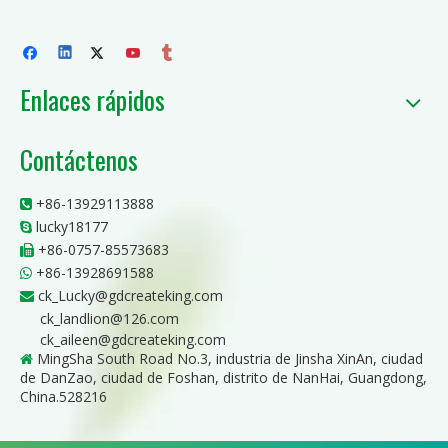
Enlaces rápidos
Contáctenos
+86-13929113888

lucky18177

+86-0757-85573683

+86-13928691588

ck_Lucky@gdcreateking.com

ck_landlion@126.com
ck_aileen@gdcreateking.com
MingSha South Road No.3, industria de Jinsha XinAn, ciudad

de DanZao, ciudad de Foshan, distrito de NanHai, Guangdong,
China.528216