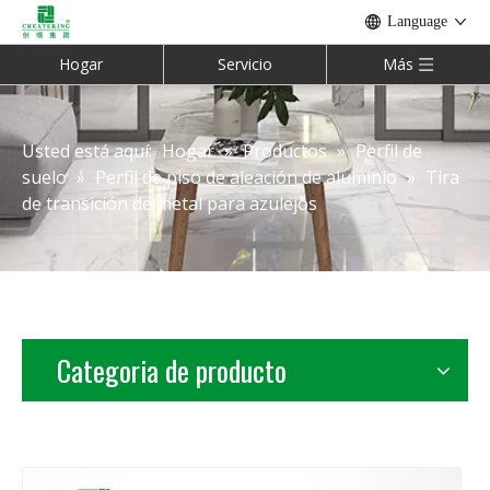
Language
Hogar
Servicio
Más
Usted está aquí:
Hogar
»
Productos
»
Perfil de
suelo
»
Perfil de piso de aleación de aluminio
»
Tira
de transición de metal para azulejos
Categoria de producto