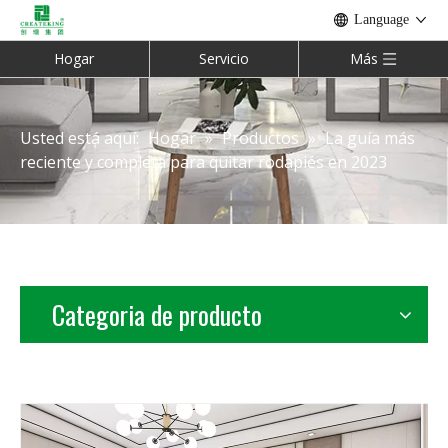
Language
Hogar
Servicio
Más
Usted está aquí:
Hogar
»
Productos
»
La guía más
reciente y completa para quitar rodapiés en 2023
Categoria de producto