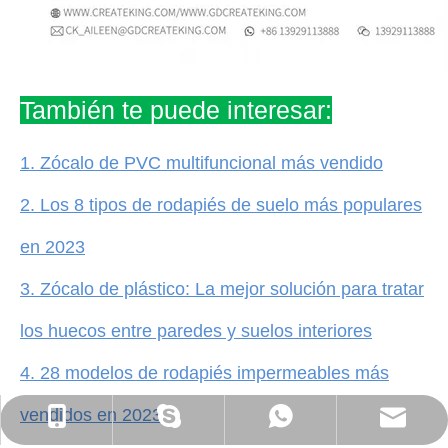
También te puede interesar:
1. Zócalo de PVC multifuncional más vendido
2. Los 8 tipos de rodapiés de suelo más populares
en 2023
3. Zócalo de plástico: La mejor solución para tratar
los huecos entre paredes y suelos interiores
4. 28 modelos de rodapiés impermeables más
vendidos en 2023
ck_Lucky@gdcreateking.com
+86-13929113888
+86-13928691588
lucky18177